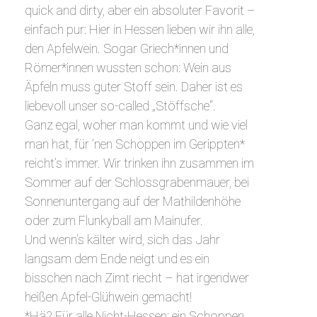
quick and dirty, aber ein absoluter Favorit –
einfach pur: Hier in Hessen lieben wir ihn alle,
den Apfelwein. Sogar Griech*innen und
Römer*innen wussten schon: Wein aus
Äpfeln muss guter Stoff sein. Daher ist es
liebevoll unser so-called „Stöffsche“.
Ganz egal, woher man kommt und wie viel
man hat, für ’nen Schoppen im Gerippten*
reicht’s immer. Wir trinken ihn zusammen im
Sommer auf der Schlossgrabenmauer, bei
Sonnenuntergang auf der Mathildenhöhe
oder zum Flunkyball am Mainufer.
Und wenn‘s kälter wird, sich das Jahr
langsam dem Ende neigt und es ein
bisschen nach Zimt riecht – hat irgendwer
heißen Apfel-Glühwein gemacht!
*Hä? Für alle Nicht-Hessen: ein Schoppen