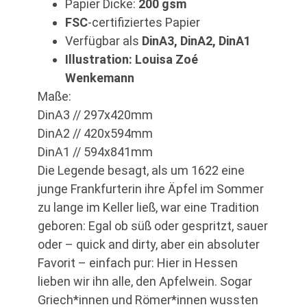
Papier Dicke:
200 gsm
FSC
-certifiziertes Papier
Verfügbar als
DinA3, DinA2, DinA1
Illustration: Louisa Zoé
Wenkemann
Maße:
DinA3 // 297x420mm
DinA2 // 420x594mm
DinA1 // 594x841mm
Die Legende besagt, als um 1622 eine
junge Frankfurterin ihre Äpfel im Sommer
zu lange im Keller ließ, war eine Tradition
geboren: Egal ob süß oder gespritzt, sauer
oder – quick and dirty, aber ein absoluter
Favorit – einfach pur: Hier in Hessen
lieben wir ihn alle, den Apfelwein. Sogar
Griech*innen und Römer*innen wussten