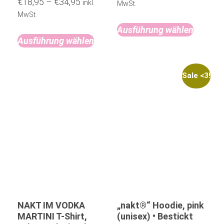
€
18,95
–
€
34,95
inkl.
MwSt.
MwSt.
Ausführung wählen
Ausführung wählen
Sale <3!
NAKT IM VODKA
„nakt®“ Hoodie, pink
MARTINI T-Shirt,
(unisex) • Bestickt