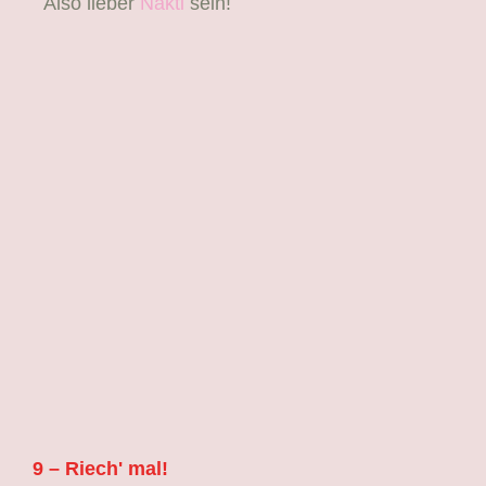
Also lieber
Nakti
sein!
9 – Riech' mal!