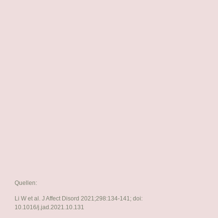
Quellen:
Li W et al. J Affect Disord 2021;298:134-141; doi:
10.1016/j.jad.2021.10.131