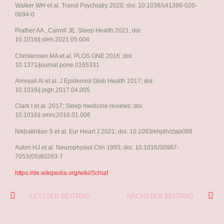
Walker WH et al. Transl Psychiatry 2020; doi: 10.1038/s41398-020-
0694-0
Prather AA , Carroll JE. Sleep Health 2021; doi:
10.1016/j.sleh.2021.05.004
Christensen MA et al. PLOS ONE 2016 ;doi:
10.1371/journal.pone.0165331
Almojali AI et al. J Epidemiol Glob Health 2017; doi:
10.1016/j.jegh.2017.04.005
Clark I et al. 2017; Sleep medicine reviews; doi:
10.1016/j.smrv.2016.01.006
Nikbakhtian S et al. Eur Heart J 2021; doi: 10.1093/ehjdh/ztab088
Aubin HJ et al. Neurophysiol Clin 1993; doi: 10.1016/S0987-
7053(05)80283-7
https://de.wikipedia.org/wiki/Schlaf
LETZTER BEITRAG
NÄCHSTER BEITRAG